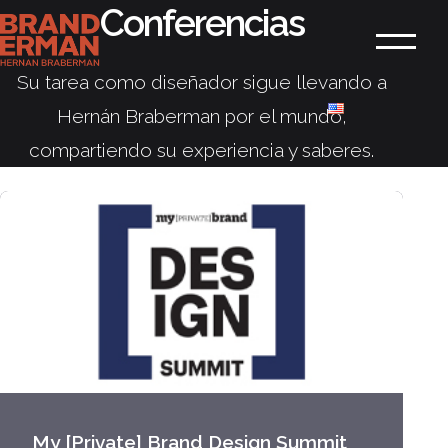
Conferencias
Ir
Branderman
al
Menú
contenido
Su tarea como diseñador sigue llevando a
Hernán Braberman por el mundo,
compartiendo su experiencia y saberes.
My [Private] Brand Design Summit