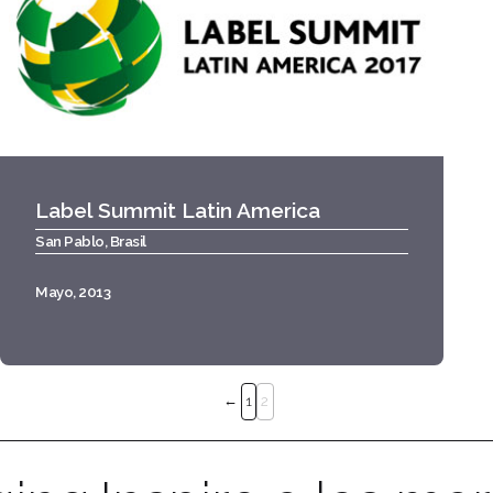
Label Summit Latin America
San Pablo, Brasil
Mayo, 2013
Navegación
←
1
2
de