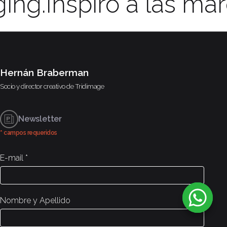
.
Inspiro a las marca
publicaciones
Hernán Braberman
Socio y director creativo de
Tridimage
Newsletter
* campos requeridos
E-mail
*
Nombre y Apellido