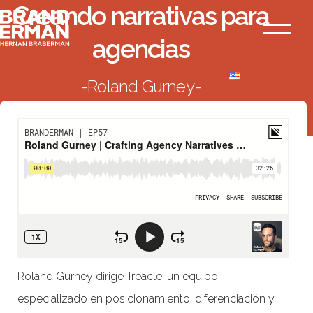
Creando narrativas para
Ir
Branderman
al
Menú
agencias
contenido
Roland Gurney
VOLVER AL LISTADO
Roland Gurney dirige Treacle, un equipo
especializado en posicionamiento, diferenciación y