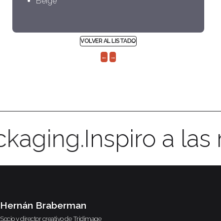
Beige
VOLVER AL LISTADO
←
→
ckaging.
Inspiro a la
Hernán Braberman
Socio y director creativo de
Tridimage