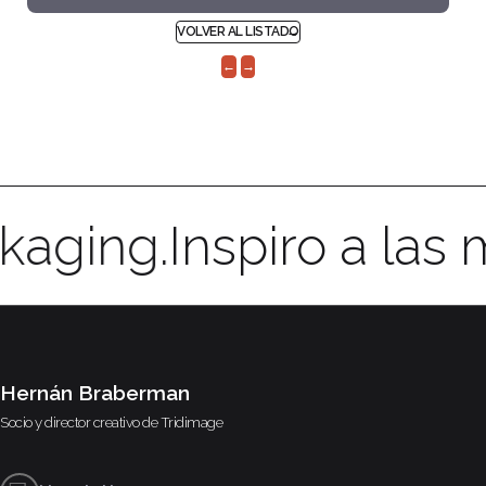
VOLVER AL LISTADO
←
→
kaging.
Inspiro a las
Hernán Braberman
Socio y director creativo de
Tridimage