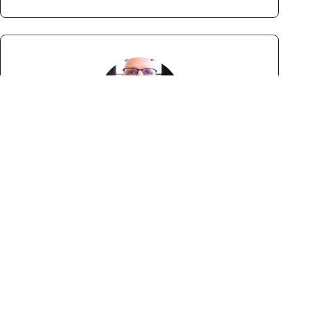
¡NUEVO!
Diseño de packaging para e-
Commerce: cómo conectar
con la generación digital
Ver Programa